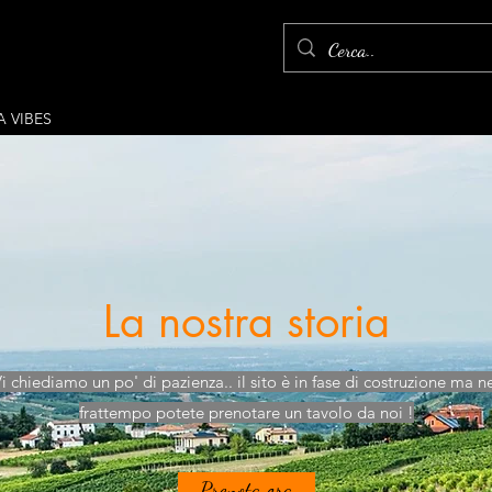
A VIBES
La nostra storia
i chiediamo un po' di pazienza.. il sito è in fase di costruzione ma n
frattempo potete prenotare un tavolo da noi !
Prenota ora