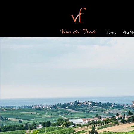
Home
VIGN
V